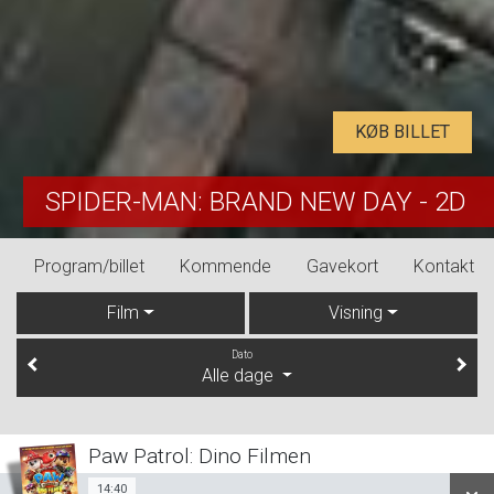
KØB BILLET
SPIDER-MAN: BRAND NEW DAY - 2D
Program/billet
Kommende
Gavekort
Kontakt
Film
Visning
Dato
Alle dage
Paw Patrol: Dino Filmen
14:40
Sal 1
14:40