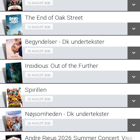
Billig-Bio premiere 13/08
13. AUGUST 2026
LÆS MERE
The End of Oak Street
SE ALLE DAGE
Fra 13.08.2026
13. AUGUST 2026
LÆS MERE
Begyndelser - Dk undertekster
SE ALLE DAGE
Halv-pris event 18/08
18. AUGUST 2026
LÆS MERE
Insidious: Out of the Further
SE ALLE DAGE
Fra 20.08.2026
20. AUGUST 2026
LÆS MERE
Spirillen
SE ALLE DAGE
Forpremiere 22/08
22. AUGUST 2026
LÆS MERE
Nøjsomheden - Dk undertekster
SE ALLE DAGE
Forpremiere 24/08
24. AUGUST 2026
LÆS MERE
Andre Rieus 2026 Summer Concert: Viva Ma