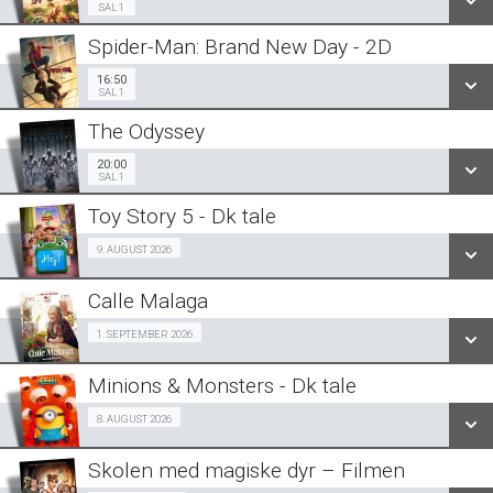
SAL 1
Spider-Man: Brand New Day - 2D
SE ALLE DAGE
16:50
Sal 1
16:50
SAL 1
LÆS MERE
The Odyssey
SE ALLE DAGE
20:00
Sal 1
20:00
SAL 1
LÆS MERE
Toy Story 5 - Dk tale
SE ALLE DAGE
Fra 09.08.2026
9. AUGUST 2026
LÆS MERE
Calle Malaga
SE ALLE DAGE
SeniorBio 01/09
1. SEPTEMBER 2026
LÆS MERE
Minions & Monsters - Dk tale
SE ALLE DAGE
Fra 08.08.2026
8. AUGUST 2026
LÆS MERE
Skolen med magiske dyr – Filmen
SE ALLE DAGE