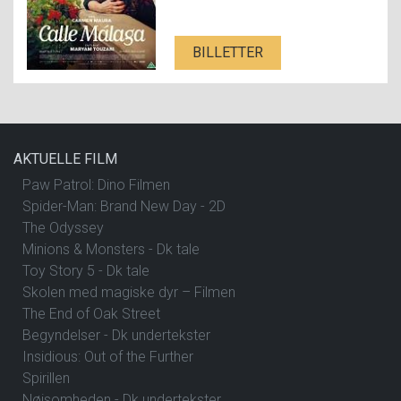
BILLETTER
AKTUELLE FILM
Paw Patrol: Dino Filmen
Spider-Man: Brand New Day - 2D
The Odyssey
Minions & Monsters - Dk tale
Toy Story 5 - Dk tale
Skolen med magiske dyr – Filmen
The End of Oak Street
Begyndelser - Dk undertekster
Insidious: Out of the Further
Spirillen
Nøjsomheden - Dk undertekster