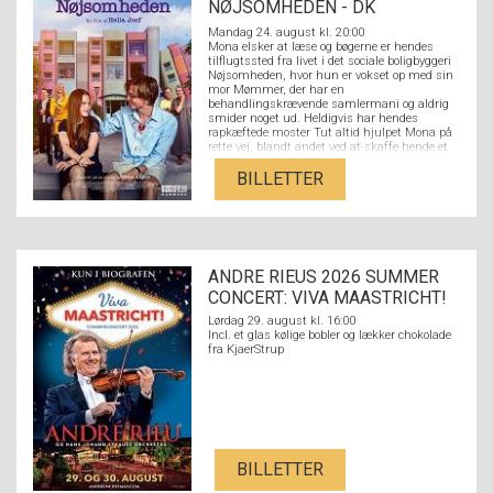
NØJSOMHEDEN - DK
UNDERTEKSTER
Mandag 24. august kl. 20:00
Mona elsker at læse og bøgerne er hendes
tilflugtssted fra livet i det sociale boligbyggeri
Nøjsomheden, hvor hun er vokset op med sin
mor Mømmer, der har en
behandlingskrævende samlermani og aldrig
smider noget ud. Heldigvis har hendes
rapkæftede moster Tut altid hjulpet Mona på
rette vej, blandt andet ved at skaffe hende et
job i den lokale boghandel. Her møder hun den
litteraturstuderende Nikolaj fra den fine ende
BILLETTER
af byen, og de forelsker sig hovedkulds. Men
der er langt fra Nikolajs kulturradikale
overklassebaggrund med hørfester og
akademikerforældre til Monas verden med
flaskeøl og et par på hatten på den lokale
bodega og en stærkt udfordrende familie. Kan
ANDRE RIEUS 2026 SUMMER
kærligheden sejre på tværs af Strandvejen,
eller er forskellen mellem dem for stor?
CONCERT: VIVA MAASTRICHT!
Lørdag 29. august kl. 16:00
Incl. et glas kølige bobler og lækker chokolade
fra KjaerStrup
BILLETTER