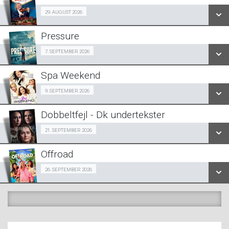
SE ALLE DAGE
29/08
29. AUGUST 2026
LÆS MERE
Pressure
SE ALLE DAGE
Halv-pris event 07/09
7. SEPTEMBER 2026
LÆS MERE
Spa Weekend
SE ALLE DAGE
Girls Night Out 09/09
9. SEPTEMBER 2026
LÆS MERE
Dobbeltfejl - Dk undertekster
SE ALLE DAGE
Forpremiere 21/09
21. SEPTEMBER 2026
LÆS MERE
Offroad
SE ALLE DAGE
Snigpremiere 26/09
26. SEPTEMBER 2026
LÆS MERE
SE ALLE DAGE
LÆS MERE