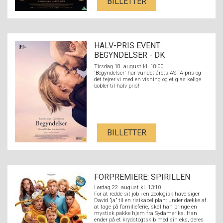
BILLETTER
HALV-PRIS EVENT:
BEGYNDELSER - DK
UNDERTEKSTER
Tirsdag 18. august kl. 18:00
'Begyndelser' har vundet årets ASTA-pris og
det fejrer vi med en visning og et glas kølige
bobler til halv pris!
BILLETTER
FORPREMIERE: SPIRILLEN
Lørdag 22. august kl. 13:10
For at redde sit job i en zoologisk have siger
David ”ja” til en risikabel plan: under dække af
at tage på familieferie, skal han bringe en
mystisk pakke hjem fra Sydamerika. Han
ender på et krydstogtskib med sin eks, deres