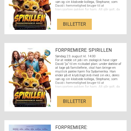
søn og sin klodsede kollega, Stephane, som
David i hemmelighed bruger til at
transportere pakken for ham. Alt går galt, da
Stephane ved et uheld åbner pakken og slipper
en nuttet Spirilunge fri. Det sjældne dyr
danner hurtigt et venskab med hele familien
BILLETTER
og deres tur forvandles til et fuldstændigt
kaos.
FORPREMIERE: SPIRILLEN
Søndag 23. august kl. 14:00
For at redde sit job i en zoologisk have siger
David ”ja” til en risikabel plan: under dække af
at tage på familieferie, skal han bringe en
mystisk pakke hjem fra Sydamerika. Han
ender på et krydstogtskib med sin eks, deres
søn og sin klodsede kollega, Stephane, som
David i hemmelighed bruger til at
transportere pakken for ham. Alt går galt, da
Stephane ved et uheld åbner pakken og slipper
en nuttet Spirilunge fri. Det sjældne dyr
danner hurtigt et venskab med hele familien
BILLETTER
og deres tur forvandles til et fuldstændigt
kaos.
FORPREMIERE: