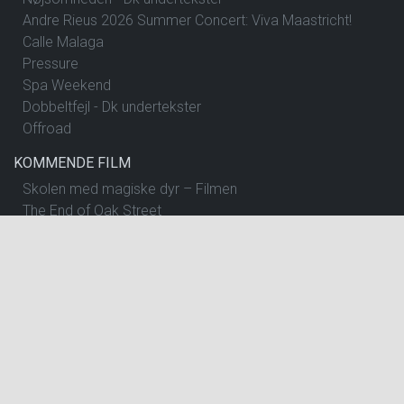
Andre Rieus 2026 Summer Concert: Viva Maastricht!
Calle Malaga
Pressure
Spa Weekend
Dobbeltfejl - Dk undertekster
Offroad
KOMMENDE FILM
Skolen med magiske dyr – Filmen
The End of Oak Street
Begyndelser - Dk undertekster
Insidious: Out of the Further
Spirillen
Nøjsomheden - Dk undertekster
The Dog Stars
One Night Only
Andre Rieus 2026 Summer Concert: Viva Maastricht!
Pressure